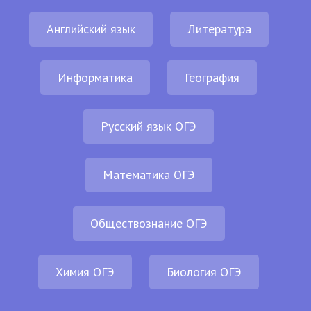
Английский язык
Литература
Информатика
География
Русский язык ОГЭ
Математика ОГЭ
Обществознание ОГЭ
Химия ОГЭ
Биология ОГЭ