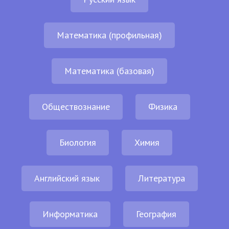
Математика (профильная)
Математика (базовая)
Обществознание
Физика
Биология
Химия
Английский язык
Литература
Информатика
География