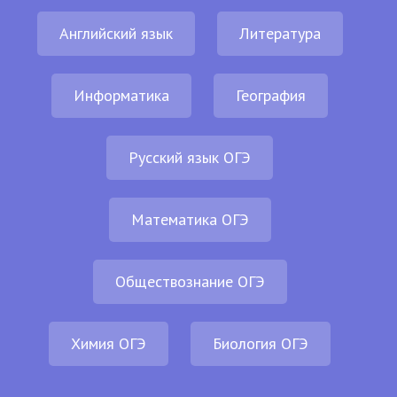
Английский язык
Литература
Информатика
География
Русский язык ОГЭ
Математика ОГЭ
Обществознание ОГЭ
Химия ОГЭ
Биология ОГЭ