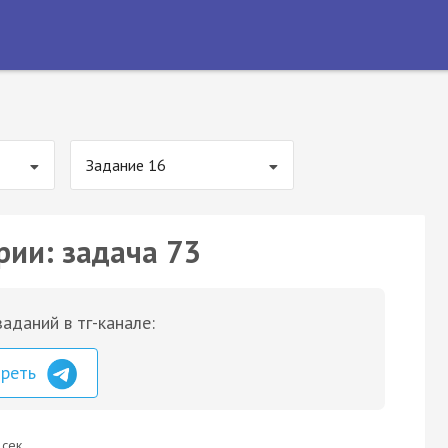
Задание 16
рии: задача 73
аданий в тг-канале:
треть
 сек.