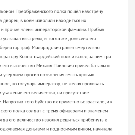
льоном Преображенского полка пошёл навстречу
 дворец, в коем изволили находиться их
 и прочие члены императорской фамилии. Прибыв
р услышал выстрелы, и тогда же донесено его
губернатор граф Милорадович ранен смертельно
ератору Конно-гвардейский полк и вслед за ним три
м его высочество Михаил Павлович привёл батальон
м усердием просил позволения смыть кровью
ное, но государь император, не желая проливать
и уважение его величества, ни присутствие
е. Напротив того буйство их приметно возрастало, и к
ского полка солдат с тремя офицерами и знаменем
огда его величество изволил решиться прибегнуть к
подкупаемая деньгами и подносимым вином, начинала