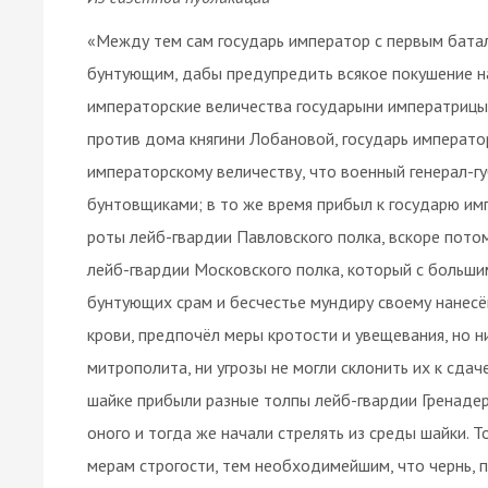
«Между тем сам государь император с первым бата
бунтующим, дабы предупредить всякое покушение на
императорские величества государыни императрицы
против дома княгини Лобановой, государь императо
императорскому величеству, что военный генерал-
бунтовщиками; в то же время прибыл к государю имп
роты лейб-гвардии Павловского полка, вскоре пото
лейб-гвардии Московского полка, который с больши
бунтующих срам и бесчестье мундиру своему нанесён
крови, предпочёл меры кротости и увещевания, но н
митрополита, ни угрозы не могли склонить их к сдач
шайке прибыли разные толпы лейб-гвардии Гренадер
оного и тогда же начали стрелять из среды шайки. Т
мерам строгости, тем необходимейшим, что чернь, 