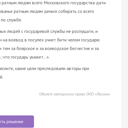
м ратным людям всего Московского государства дати
ованье ратным людям деньги собирать со всего
 по службе.
ных людей с государевой службы не роспущати, и
 и на воевод в посулех учнет бити челом государю
и тем за боярское и за воеводское бесчестие и за
, что государь укажет…».
ъясните, какие цели преследовали авторы при
й.
Объект авторского права ООО «Легион»
еть решение