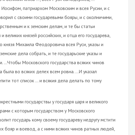
 Иосифом, патриархом Московским и всея Русии, и с
ворил с своими государевыми бояры, и с околничими,
рственным и к земским делам, и те бы статьи
и великих князей российских, и отца его государева,
го князя Михаила Феодоровича всея Руси, указы и
земские дела собрать, и те государьские указы и
и. …Чтобы Московского государства всяких чинов
а была во всяких делех всем ровна. …И указал
епити тот список … и всякия дела делать по тому
 окрестными государствы у государя царя и великого
ерами с которым государством у Московского
зволит государь кому своему государеву недругу мстити
х бояр и воевод, а с ними всяких чинов ратных людей,