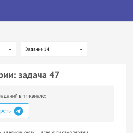
Задание 14
рии: задача 47
аданий в тг-канале:
треть
ь и великий князь …, всея Руси самодержец, …