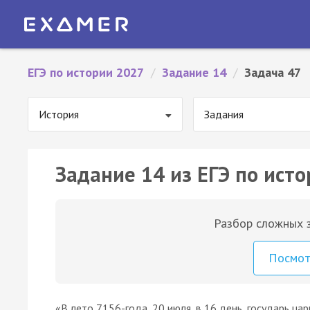
ЕГЭ по истории 2027
/
Задание 14
/
Задача 47
История
Задания
Задание 14 из ЕГЭ по исто
Разбор сложных з
Посмо
«В лето 7156-года, 20 июля, в 16 день, государь цар