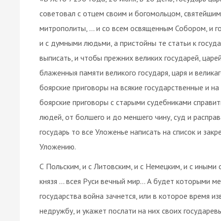
советовал с отцем своим и богомольцом, святейшим
митрополиты, … и со всем освященным Собором, и го
и с думными людьми, а пристойны те статьи к госуда
выписать, и чтобы прежних великих государей, царей 
блаженныя памяти великого государя, царя и велика
боярские приговоры на всякие государственные и на 
боярские приговоры с старыми судебниками справит
людей, от болшего и до меншего чину, суд и расправ
государь то все Уложенье написать на список и закр
Уложению.
С Польским, и с Литовским, и с Немецким, и с иными
князя … всея Руси вечный мир… А будет которыми м
государства война зачнется, или в которое время и
недружбу, и укажет послати на них своих государевы