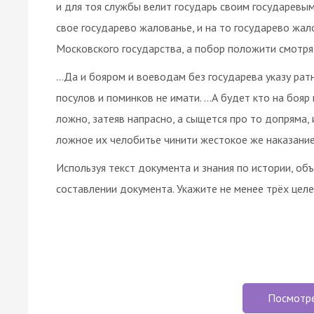
и для тоя службы велит государь своим государевы
свое государево жалованье, и на то государево жал
Московского государства, а побор положити смотря
…Да и бояром и воеводам без государева указу рат
посулов и поминков не имати. …А будет кто на бояр
ложно, затеяв напрасно, а сыщется про то допряма, 
ложное их челобитье чинити жестокое же наказание
Используя текст документа и знания по истории, об
составлении документа. Укажите не менее трёх целе
Посмотр