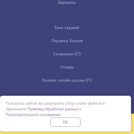
Варианты
Банк заданий
Перевод баллов
Сочинение ЕГЭ
Отзывы
Лучшие онлайн-школы ЕГЭ
Пользуясь сайтом, вы разрешаете сбор cookie-файлов и
принимаете
Политику обработки данных
и
Пользовательское соглашение
.
Бесплатная летняя школа
OK
ПОДРОБНЕЕ
ПРОВЕДИ ЭТО ЛЕТО С ПОЛЬЗОЙ