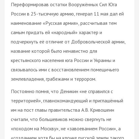
Переформировав остатки Вооружённых Сил Юга
России в 25-тысячную армию, генерал 11 мая дал ей
наименование «Русская армия», рассчитывая тем
самым придать ей «народный» характер и
подчеркнуть её отличие от Добровольческой армии,
название которой было ненавистно для
крестьянского населения юга России и Украины и
связывалось ими с восстановлением помещичьего
землевладения, грабежами и террором.
Постоянно помня, что Деникин «не справился с
территорией», главнокомандующий и приглашённый
им на пост главы правительства А.В. Кривошеин
считали, что большевиков можно свергнуть не
«походом на Москву», не «завоеванием России», а
«созданием хотя бы на клочке русской земли такого