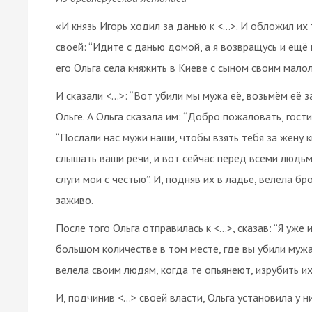
«И князь Игорь ходил за данью к <…>. И обложил их
своей: “Идите с данью домой, а я возвращусь и ещё в
его Ольга села княжить в Киеве с сыном своим мало
И сказали <…>: “Вот убили мы мужа её, возьмём её з
Ольге. А Ольга сказала им: “Добро пожаловать, гости
“Послали нас мужи наши, чтобы взять тебя за жену к
слышать ваши речи, и вот сейчас перед всеми людьми
слуги мои с честью”. И, подняв их в ладье, велела бр
заживо.
После того Ольга отправилась к <…>, сказав: “Я уже
большом количестве в том месте, где вы убили мужа 
велела своим людям, когда те опьянеют, изрубить их
И, подчинив <…> своей власти, Ольга установила у н