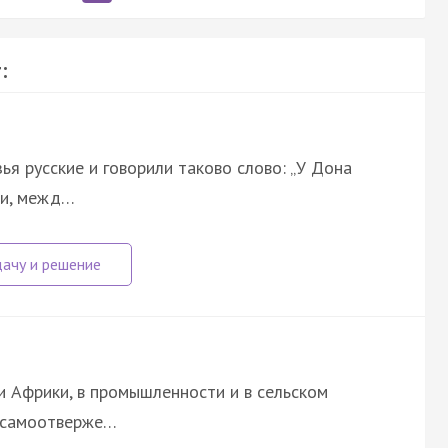
:
ья русские и говорили таково слово: „У Дона
чи, межд…
и Африки, в промышленности и в сельском
х самоотверже…