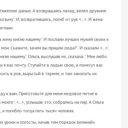
 тяжёлою данью. А возвращаясь назад, велел дружине
озьму”. И, возвратившись, погиб от рук <…>. И жена
летним.
а жену князю нашему”. И послали лучших мужей своих к
 мои. Скажите, зачем вы пришли сюда?”. И сказали <…>:
нязю нашему”. Ольга, выслушав их, сказала: “Мне любо
 я вас почту. Ступайте в ладью свою, и понесут вас
осить в ров, вырытый в тереме, и там закопать их
 иду к вам. Приготовьте для меня медовое питие в
моего”. <…>, услышав это, собрались на пир. А Ольга
, и погибло тогда пять тысяч человек.
их уроки и погосты, начав тем порядок великий».