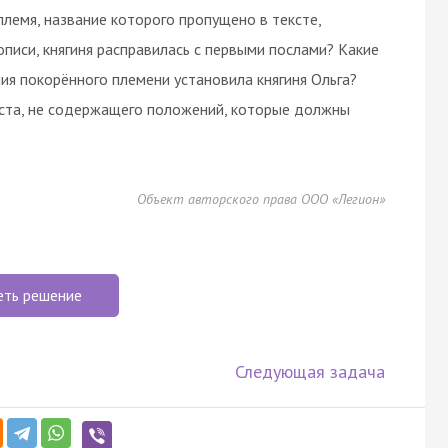
племя, название которого пропущено в тексте,
тописи, княгиня расправилась с первыми послами? Какие
ия покорённого племени установила княгиня Ольга?
кста, не содержащего положений, которые должны
Объект авторского права ООО «Легион»
еть решение
Следующая задача