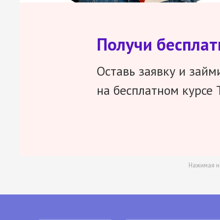
Получи беспла
Оставь заявку и займ
на бесплатном курсе 
Нажимая н