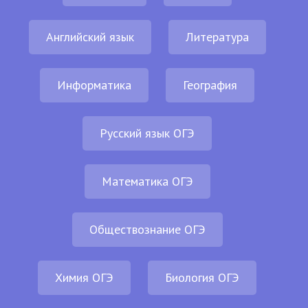
Английский язык
Литература
Информатика
География
Русский язык ОГЭ
Математика ОГЭ
Обществознание ОГЭ
Химия ОГЭ
Биология ОГЭ