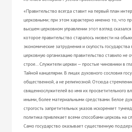
«Правительство всегда ставит на первый план инте
церковными; при этом характерно именно то, что п
высшем церковном управлении этот взгляд сказался
которое правительство старалось низвести на обы
экономические затруднения и скупость государства
церковную организацию правительство ставило не о
строе… Служители церкви — простые чиновники в гла
Тайной канцелярии. В лицах духовного сословия гос
общественной, а не религиозной. Отсюда стремлени
священнослужителей во имя их просветительного вли
иными, более материальными средствами. Белое ду
строгость запретительных указов искореняет тунея
политика привлекает всеми способами церковь на с
Само государство оказывает существенную поддержк