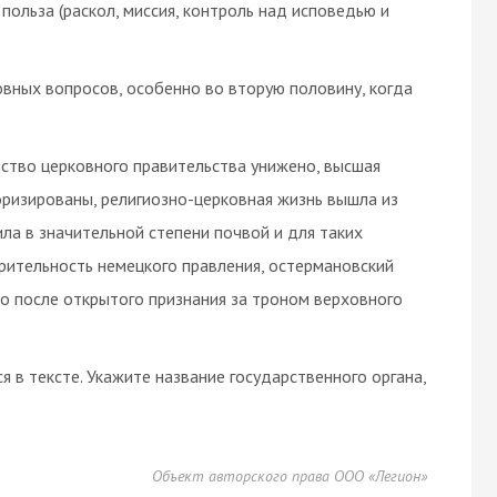
польза (раскол, миссия, контроль над исповедью и
овных вопросов, особенно во вторую половину, когда
ство церковного правительства унижено, высшая
оризированы, религиозно-церковная жизнь вышла из
а в значительной степени почвой и для таких
зрительность немецкого правления, остермановский
о после открытого признания за троном верховного
я в тексте. Укажите название государственного органа,
Объект авторского права ООО «Легион»