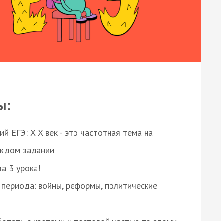
ы:
 ЕГЭ: XIX век - это частотная тема на
аждом задании
за 3 урока!
 периода: войны, реформы, политические