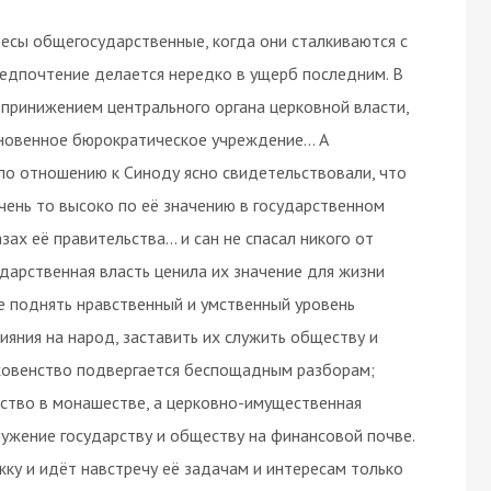
ресы общегосударственные, когда они сталкиваются с
редпочтение делается нередко в ущерб последним. В
 принижением центрального органа церковной власти,
кновенное бюрократическое учреждение… А
 по отношению к Синоду ясно свидетельствовали, что
чень то высоко по её значению в государственном
зах её правительства… и сан не спасал никого от
ударственная власть ценила их значение для жизни
е поднять нравственный и умственный уровень
яния на народ, заставить их служить обществу и
ховенство подвергается беспощадным разборам;
дство в монашестве, а церковно-имущественная
лужение государству и обществу на финансовой почве.
у и идёт навстречу её задачам и интересам только