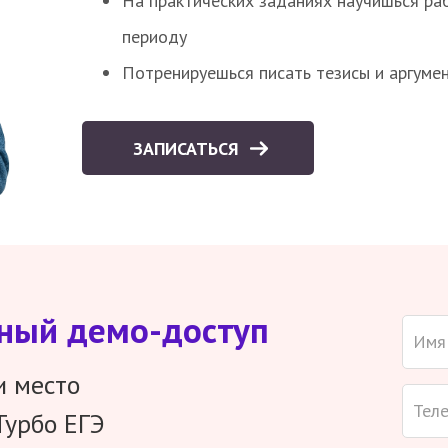
На практических заданиях научишься раб
периоду
Потренируешься писать тезисы и аргуме
ЗАПИСАТЬСЯ
тный демо-доступ
и место
Турбо ЕГЭ