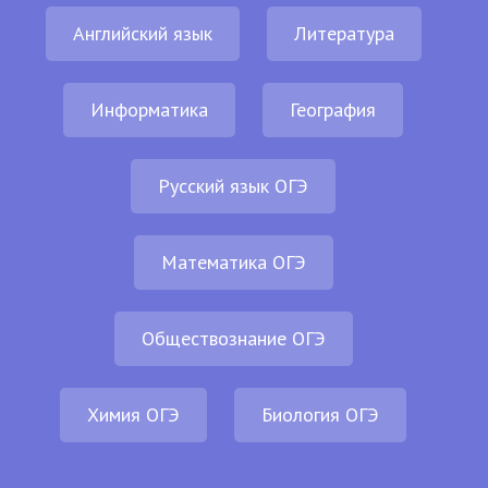
Английский язык
Литература
Информатика
География
Русский язык ОГЭ
Математика ОГЭ
Обществознание ОГЭ
Химия ОГЭ
Биология ОГЭ