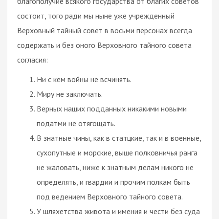
благополучие всякого государства от благих советов
состоит, того ради мы ныне уже учрежденный
Верховный тайный совет в восьми персонах всегда
содержать и без оного Верховного тайного совета
согласия:
Ни с кем войны не всчинять.
Миру не заключать.
Верных наших подданных никакими новыми
податми не отягощать.
В знатные чины, как в статцкие, так и в военные,
сухопутные и морские, выше полковничья ранга
не жаловать, ниже к знатным делам никого не
определять, и гвардии и прочим полкам быть
под ведением Верховного тайного совета.
У шляхетства живота и имения и чести без суда