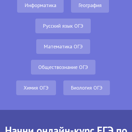
Информатика
География
Русский язык ОГЭ
Математика ОГЭ
Обществознание ОГЭ
Химия ОГЭ
Биология ОГЭ
Начни онлайн-курс ЕГЭ по