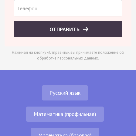
ОТПРАВИТЬ
Нажимая на кнопку «Отправить», вы принимаете
положение об
обработке персональных данных
.
Русский язык
Математика (профильная)
Математика (базовая)