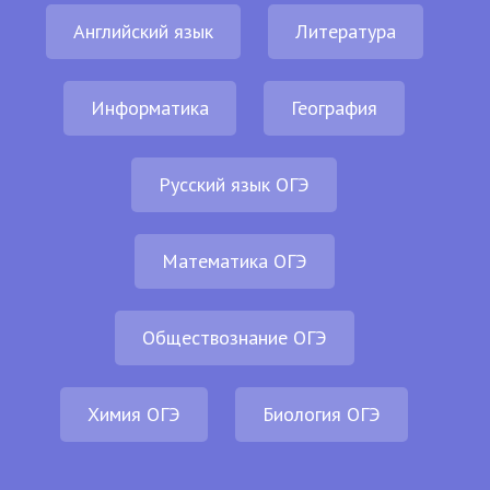
Английский язык
Литература
Информатика
География
Русский язык ОГЭ
Математика ОГЭ
Обществознание ОГЭ
Химия ОГЭ
Биология ОГЭ