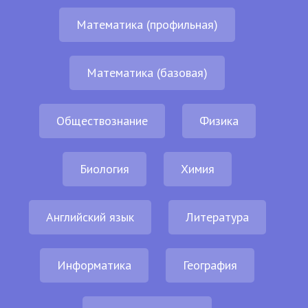
Математика (профильная)
Математика (базовая)
Обществознание
Физика
Биология
Химия
Английский язык
Литература
Информатика
География