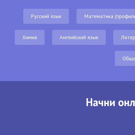
Русский язык
Математика (профил
Химия
Английский язык
Литер
Обще
Начни онл