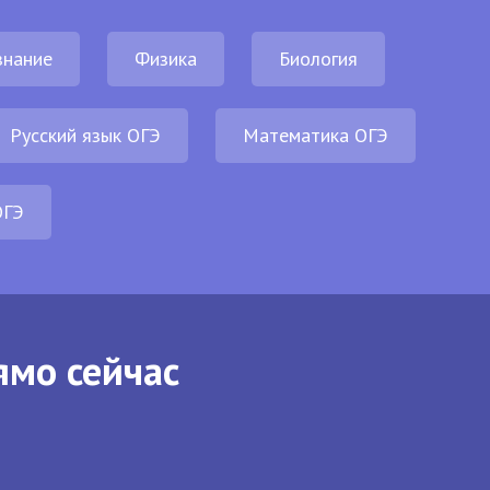
нание
Физика
Биология
Русский язык ОГЭ
Математика ОГЭ
ОГЭ
ямо сейчас