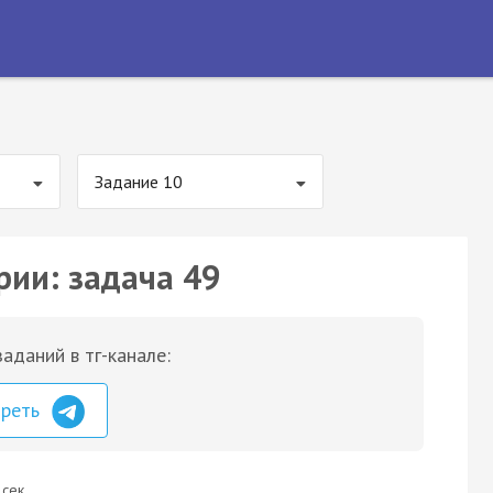
Задание 10
рии: задача 49
аданий в тг-канале:
треть
 сек.