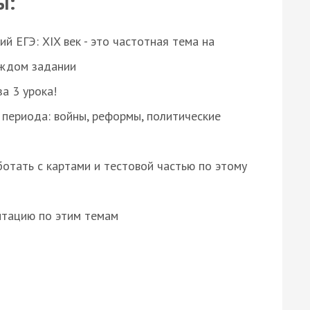
ы:
 ЕГЭ: XIX век - это частотная тема на
аждом задании
за 3 урока!
 периода: войны, реформы, политические
отать с картами и тестовой частью по этому
нтацию по этим темам