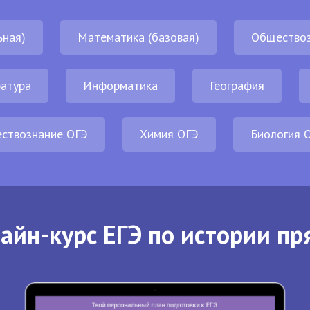
ьная)
Математика (базовая)
Обществоз
атура
Информатика
География
ствознание ОГЭ
Химия ОГЭ
Биология 
айн-курс ЕГЭ по истории пр