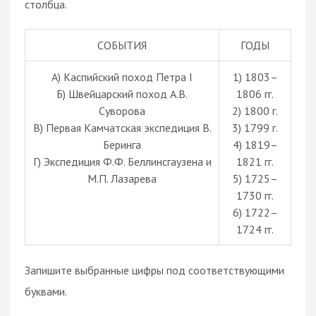
столбца.
СОБЫТИЯ
ГОДЫ
A) Каспийский поход Петра I
1) 1803–
Б) Швейцарский поход А.В.
1806 гг.
Суворова
2) 1800 г.
В) Первая Камчатская экспедиция В.
3) 1799 г.
Беринга
4) 1819–
Г) Экспедиция Ф.Ф. Беллинсгаузена и
1821 гг.
М.П. Лазарева
5) 1725–
1730 гг.
6) 1722–
1724 гг.
Запишите выбранные цифры под соответствующими
буквами.