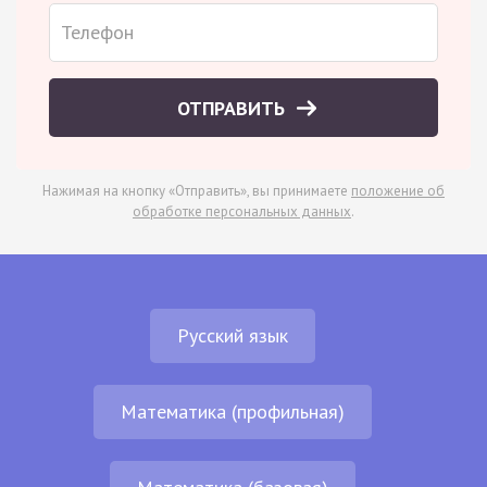
ОТПРАВИТЬ
Нажимая на кнопку «Отправить», вы принимаете
положение об
обработке персональных данных
.
Русский язык
Математика (профильная)