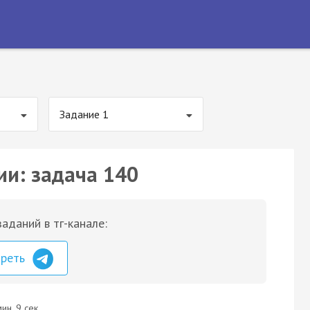
Задание 1
ии: задача 140
аданий в тг-канале:
треть
ин. 9 сек.