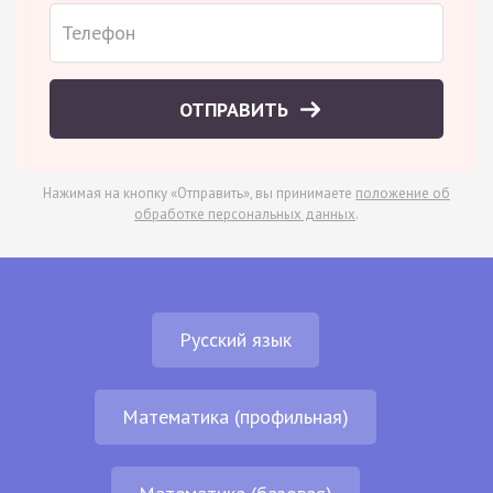
ОТПРАВИТЬ
Нажимая на кнопку «Отправить», вы принимаете
положение об
обработке персональных данных
.
Русский язык
Математика (профильная)