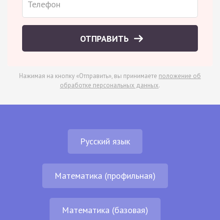
ОТПРАВИТЬ
Нажимая на кнопку «Отправить», вы принимаете
положение об
обработке персональных данных
.
Русский язык
Математика (профильная)
Математика (базовая)