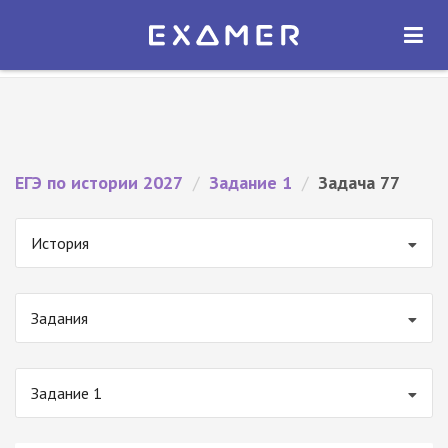
Экзамер — ЕГЭ 2027
×
ОТКРЫТЬ
Экзамер
Бесплатно - В Google Play
ЕГЭ по истории 2027
/
Задание 1
/
Задача 77
История
Задания
Задание 1