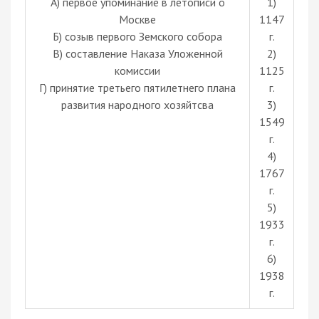
А) первое упоминание в летописи о
1)
Москве
1147
Б) созыв первого Земского собора
г.
В) составление Наказа Уложенной
2)
комиссии
1125
Г) принятие третьего пятилетнего плана
г.
развития народного хозяйтсва
3)
1549
г.
4)
1767
г.
5)
1933
г.
6)
1938
г.