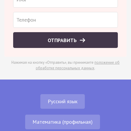
ОТПРАВИТЬ
Нажимая на кнопку «Отправить», вы принимаете
положение об
обработке персональных данных
.
Русский язык
Математика (профильная)