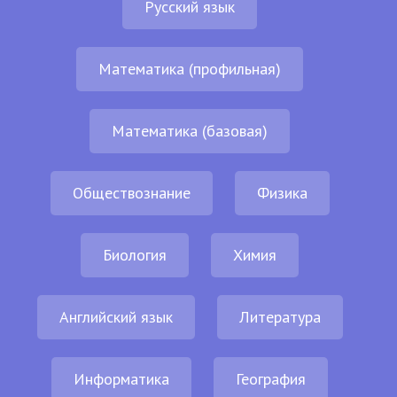
Русский язык
Математика (профильная)
Математика (базовая)
Обществознание
Физика
Биология
Химия
Английский язык
Литература
Информатика
География