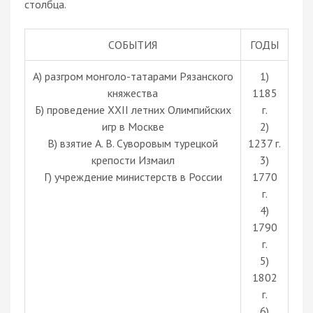
столбца.
СОБЫТИЯ
ГОДЫ
A) разгром монголо-татарами Рязанского
1)
княжества
1185
Б) проведение XXII летних Олимпийских
г.
игр в Москве
2)
В) взятие А. В. Суворовым турецкой
1237 г.
крепости Измаил
3)
Г) учреждение министерств в России
1770
г.
4)
1790
г.
5)
1802
г.
6)