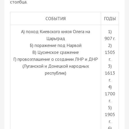
столбца.
СОБЫТИЯ
ГОДЫ
А) поход Киевского князя Олега на
1)
Царьград
907 г.
Б) поражение под Нарвой
2)
В) Цусимское сражение
1505
Г) провозглашение о создании ЛНР и ДНР
г.
(Луганской и Донецкой народных
3)
республик)
1613
г.
4)
1700
г.
5)
1905
г.
6)