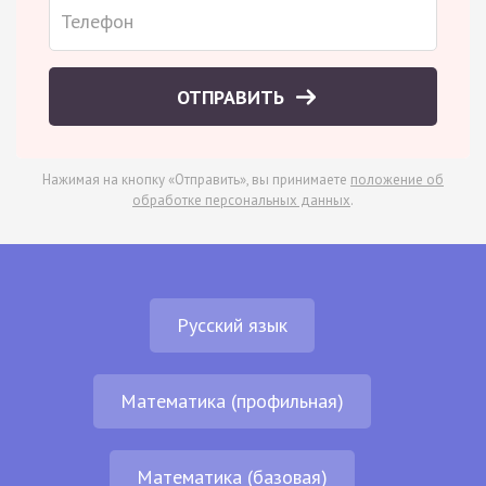
ОТПРАВИТЬ
Нажимая на кнопку «Отправить», вы принимаете
положение об
обработке персональных данных
.
Русский язык
Математика (профильная)
Математика (базовая)