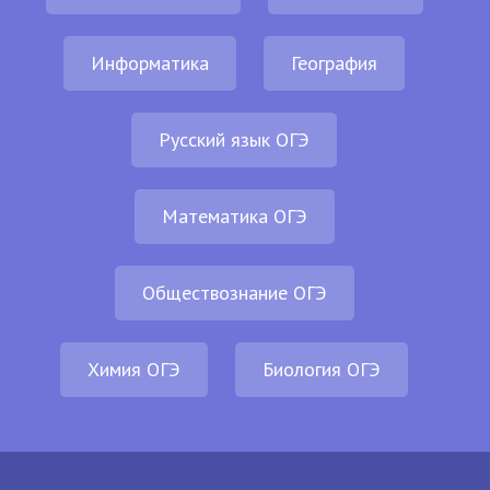
Информатика
География
Русский язык ОГЭ
Математика ОГЭ
Обществознание ОГЭ
Химия ОГЭ
Биология ОГЭ