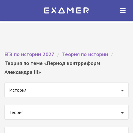
Экзамер — ЕГЭ 2027
×
ОТКРЫТЬ
Экзамер
Бесплатно - В Google Play
ЕГЭ по истории 2027
/
Теория по истории
/
Теория по теме «Период контрреформ
Александра III»
История
Теория