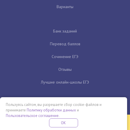
Варианты
Банк заданий
Перевод баллов
Сочинение ЕГЭ
Отзывы
Лучшие онлайн-школы ЕГЭ
Пользуясь сайтом, вы разрешаете сбор cookie-файлов и
принимаете
Политику обработки данных
и
Пользовательское соглашение
.
Бесплатная летняя школа
OK
ПОДРОБНЕЕ
ПРОВЕДИ ЭТО ЛЕТО С ПОЛЬЗОЙ