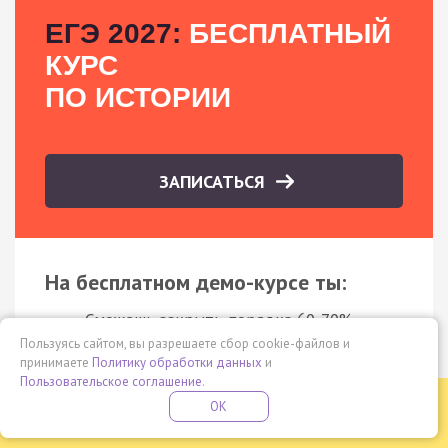
ЕГЭ 2027:
БЕСПЛАТНЫЙ
КУРС
ПО ИСТОРИИ
ЗАПИСАТЬСЯ
На бесплатном демо-курсе ты:
Сможешь закрыть порядка 60-70%
Пользуясь сайтом, вы разрешаете сбор cookie-файлов и
заданий ЕГЭ: XIX век - это частотная
принимаете
Политику обработки данных
и
тема на экзамене и встречается
Пользовательское соглашение
.
практически в каждом задании
Бесплатная летняя школа
OK
ПОДРОБНЕЕ
ПРОВЕДИ ЭТО ЛЕТО С ПОЛЬЗОЙ
Изучишь всех правителей XIX века всего