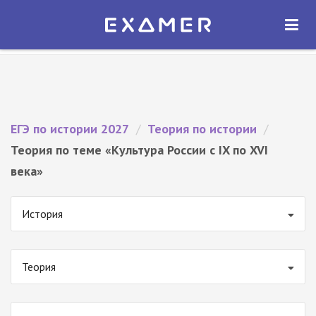
Экзамер — ЕГЭ 2027
×
ОТКРЫТЬ
Экзамер
Бесплатно - В Google Play
ЕГЭ по истории 2027
/
Теория по истории
/
Теория по теме «Культура России с IX по XVI
века»
История
Теория