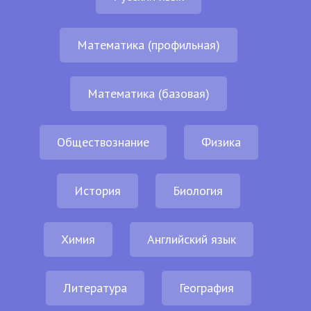
Математика (профильная)
Математика (базовая)
Обществознание
Физика
История
Биология
Химия
Английский язык
Литература
География