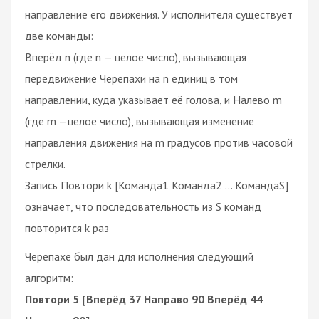
направление его движения. У исполнителя существует
две команды:
Вперёд n (где n — целое число), вызывающая
передвижение Черепахи на n единиц в том
направлении, куда указывает её голова, и Налево m
(где m —целое число), вызывающая изменение
направления движения на m градусов против часовой
стрелки.
Запись Повтори k [Команда1 Команда2 ... КомандаS]
означает, что последовательность из S команд
повторится k раз
Черепахе был дан для исполнения следующий
алгоритм:
Повтори 5 [Вперёд 37 Направо 90 Вперёд 44