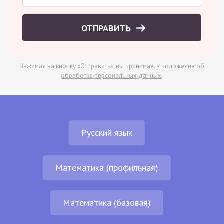
ОТПРАВИТЬ
Нажимая на кнопку «Отправить», вы принимаете
положение об
обработке персональных данных
.
Русский язык
Математика (профильная)
Математика (базовая)