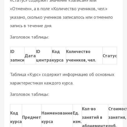
«Отменён», а в поле «Количество учеников, чел.»
указано, сколько учеников записалось или отменило
запись в течение дня.
Заголовок таблицы:
ID
ID
Код
Количество
Дата
Статус
записи
центра
курса
учеников, чел.
Таблица «Курс» содержит информацию об основных
характеристиках каждого курса.
Заголовок таблицы:
Кол-во
Стоимос
Код
Наименование
Ед.
Предмет
занятий в
занятия,
курса
курса
изм.
абонементе
руб.