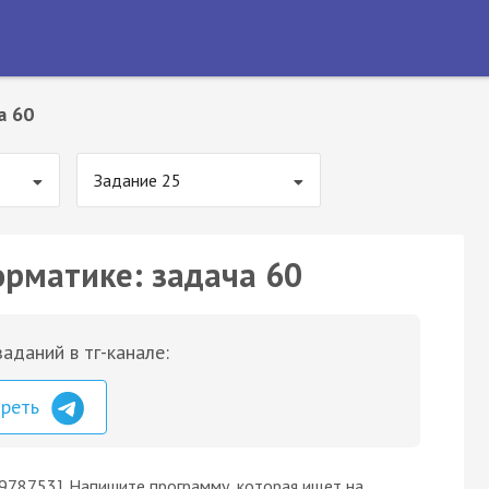
а 60
Задание 25
орматике: задача 60
аданий в тг-канале:
треть
 978753]. Напишите программу, которая ищет на