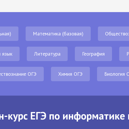
ьная)
Математика (базовая)
Общество
 язык
Литература
География
Р
ствознание ОГЭ
Химия ОГЭ
Биология 
н-курс ЕГЭ по информатике 