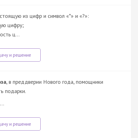
тоящую из цифр и символ «*» и «?»:
ую цифру;
ность ц…
оза
, в преддверии Нового года, помощники
ь подарки.
з…