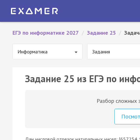
ЕГЭ по информатике 2027
/
Задание 25
/
Задач
Информатика
Задания
Задание 25 из ЕГЭ по инф
Разбор сложных з
Посмо
Дан числовой отрезок натуральных чисел: [657254,