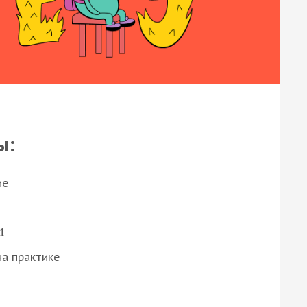
ы:
ие
1
а практике