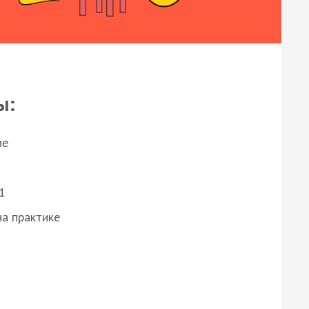
ы:
ие
1
а практике