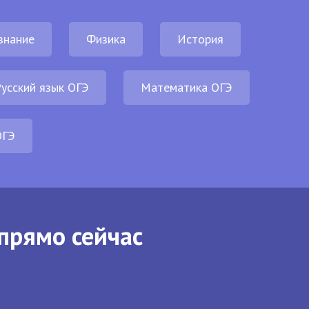
знание
Физика
История
усский язык ОГЭ
Математика ОГЭ
ОГЭ
прямо сейчас