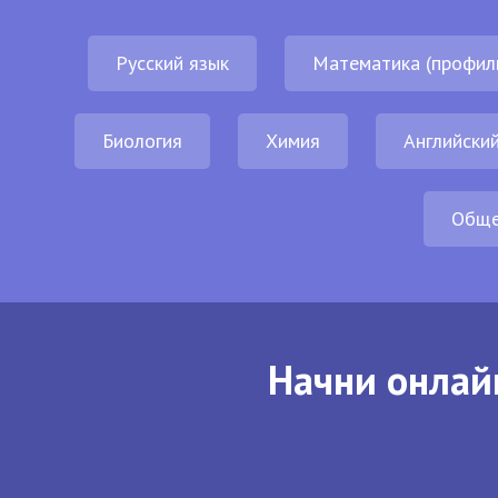
Русский язык
Математика (профил
Биология
Химия
Английский
Обще
Начни онлай