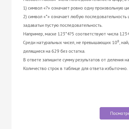
1) символ «?» означает ровно одну произвольную ци
2) символ «*» означает любую последовательность 
задаватьи пустую последовательность.
Например, маске 123*4?5 соответствуют числа 123
8
Среди натуральных чисел, не превышающих 10
, на
делящиеся на 629 без остатка.
В ответе запишите сумму результатов от деления н
Количество строк в таблице для ответа избыточно.
Посмотр