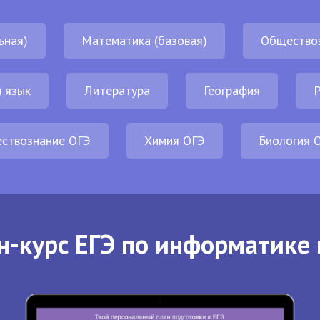
ьная)
Математика (базовая)
Общество
 язык
Литература
География
Р
ствознание ОГЭ
Химия ОГЭ
Биология 
н-курс ЕГЭ по информатике 