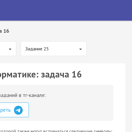
а 16
Задание 25
орматике: задача 16
аданий в тг-канале:
треть
которой также могут встречаться следующие символы: