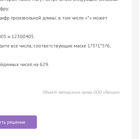
фру;
цифр произвольной длины; в том числе «*» может
405 и 12300405.
йдите все числа, соответствующие маске 1?3?1*5?6,
айденных чисел на 629.
Объект авторского права ООО «Легион»
еть решение