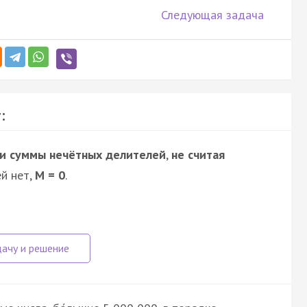
Следующая задача
:
 и суммы нечётных делителей
,
не считая
ей нет,
M = 0
.