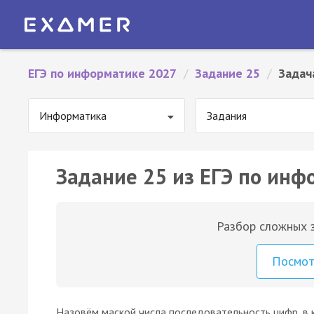
ЕГЭ по информатике 2027
/
Задание 25
/
Задач
Информатика
Задания
Задание 25 из ЕГЭ по инф
Разбор сложных з
Посмо
Назовём маской числа последовательность цифр, в 