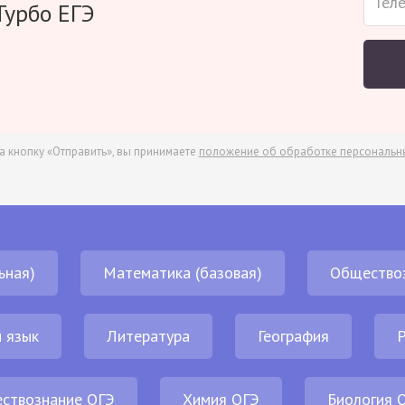
Турбо ЕГЭ
а кнопку «Отправить», вы принимаете
положение об обработке персональн
ьная)
Математика (базовая)
Общество
 язык
Литература
География
Р
ствознание ОГЭ
Химия ОГЭ
Биология 