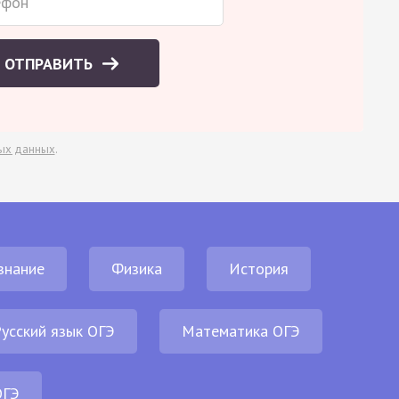
ОТПРАВИТЬ
ых данных
.
знание
Физика
История
усский язык ОГЭ
Математика ОГЭ
ОГЭ