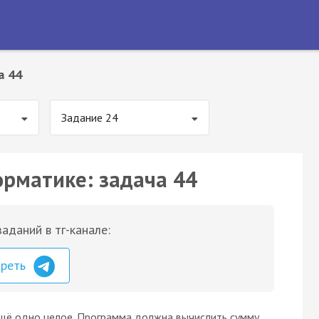
а 44
Задание 24
орматике: задача 44
аданий в тг-канале:
треть
ещё одно целое. Программа должна вычислить сумму