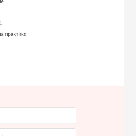
ие
1
а практике