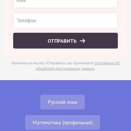
ОТПРАВИТЬ
Нажимая на кнопку «Отправить», вы принимаете
положение об
обработке персональных данных
.
Русский язык
Математика (профильная)