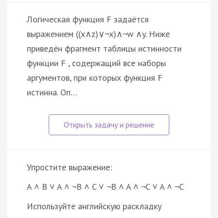
Логическая функция F задаётся
выражением ((x∧z)∨¬x)∧¬w ∧y. Ниже
приведён фрагмент таблицы истинности
функции F , содержащий все наборы
аргументов, при которых функция F
истинна. Оп…
Упростите выражение:
A ˄ B ˅ A ˄ ¬B ˄ C ˅ ¬B ˄ A ˄ ¬C ˅ A ˄ ¬C
Используйте английскую раскладку