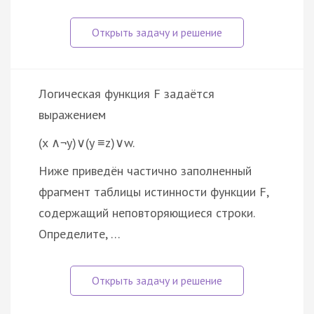
Логическая функция F задаётся
выражением
(x ∧¬y)∨(y ≡z)∨w.
Ниже приведён частично заполненный
фрагмент таблицы истинности функции F,
содержащий неповторяющиеся строки.
Определите, …