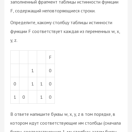
заполненный фрагмент таблицы истинности функции
F, содержащий неповторяющиеся строки.
Определите, какому столбцу таблицы истинности
функции F соответствует каждая из переменных w, x,
y, z.
F
1
0
0
1
1
0
1
0
1
0
В ответе напишите буквы w, x, y, z в том порядке, в
котором идут соответствующие им столбцы (сначала
букву, соответствующую 1-му столбцу; затем букву,