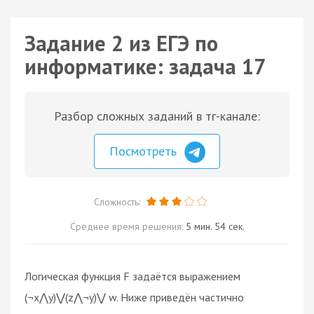
Задание 2 из ЕГЭ по
информатике: задача 17
Разбор сложных заданий в тг-канале:
Посмотреть
Сложность:
Среднее время решения:
5 мин. 54 сек.
Логическая функция F задаётся выражением
(¬x⋀y)⋁(z⋀¬y)⋁ w. Ниже приведён частично