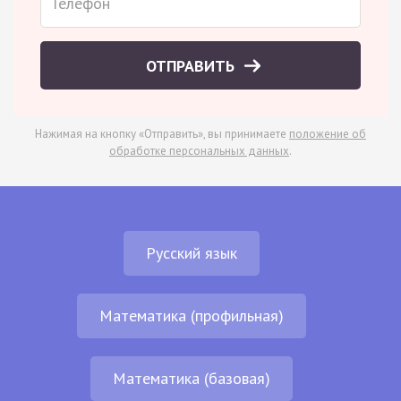
ОТПРАВИТЬ
Нажимая на кнопку «Отправить», вы принимаете
положение об
обработке персональных данных
.
Русский язык
Математика (профильная)
Математика (базовая)