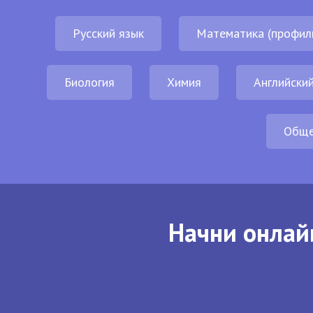
Русский язык
Математика (профил
Биология
Химия
Английский
Обще
Начни онлай