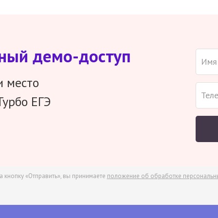
тный демо-доступ
и место
Турбо ЕГЭ
а кнопку «Отправить», вы принимаете
положение об обработке персональн