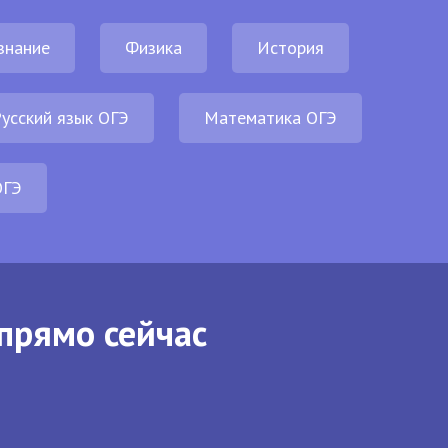
знание
Физика
История
усский язык ОГЭ
Математика ОГЭ
ОГЭ
прямо сейчас