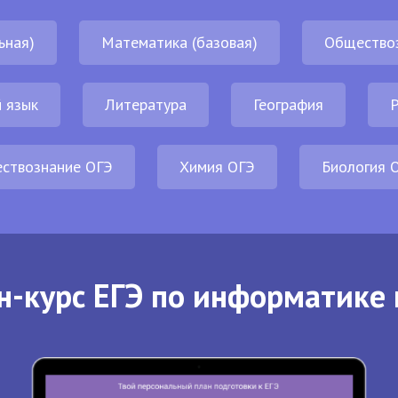
ьная)
Математика (базовая)
Общество
 язык
Литература
География
Р
ствознание ОГЭ
Химия ОГЭ
Биология 
н-курс ЕГЭ по информатике 