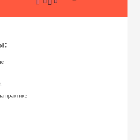
ы:
ие
1
а практике