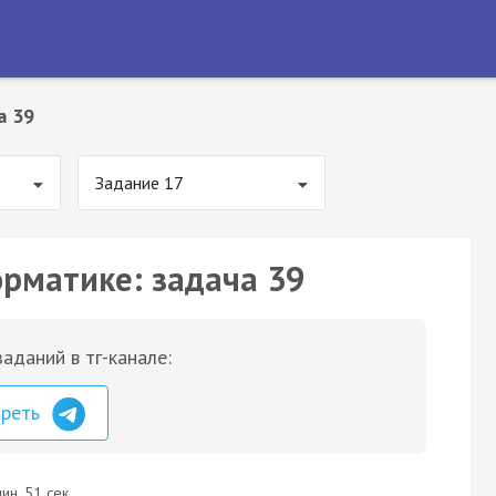
а 39
Задание 17
орматике: задача 39
аданий в тг-канале:
треть
ин. 51 сек.