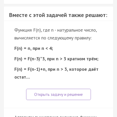
Вместе с этой задачей также решают:
Функция F(n), где n - натуральное число,
вычисляется по следующему правилу:
F(n) = n, при n < 4;
F(n) = F(n-3)*3, при n > 3 кратном трём;
F(n) = F(n-1)+n, при n > 3, которое даёт
остат…