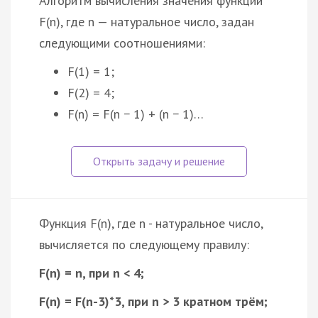
Алгоритм вычисления значения функции
F(n), где n — натуральное число, задан
следующими соотношениями:
F(1) = 1;
F(2) = 4;
F(n) = F(n − 1) + (n − 1)…
Функция F(n), где n - натуральное число,
вычисляется по следующему правилу:
F(n) = n, при n < 4;
F(n) = F(n-3)*3, при n > 3 кратном трём;