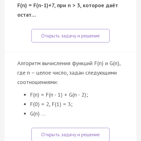
F(n) = F(n-1)+7, при n > 3, которое даёт
остат…
Алгоритм вычисления функций F(n) и G(n),
где n – целое число, задан следующими
соотношениями:
F(n) = F(n - 1) + G(n - 2);
F(0) = 2, F(1) = 3;
G(n) …