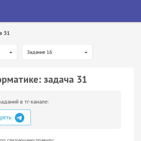
а 31
Задание 16
орматике: задача 31
аданий в тг-канале:
треть
я по следующему правилу: