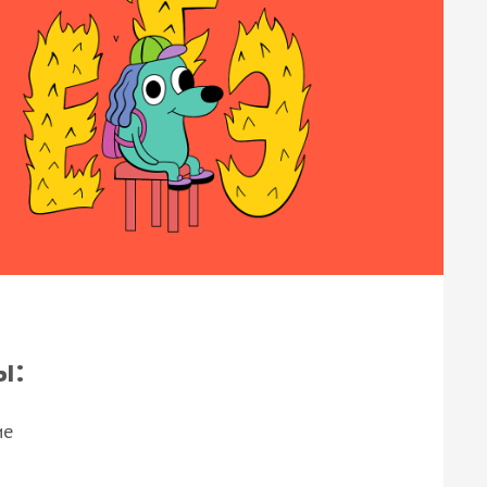
ы:
ие