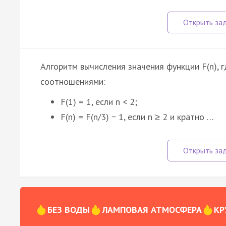
Алгоритм вычисления значения функции F(n), 
соотношениями:
F(1) = 1, если n < 2;
F(n) = F(n/3) − 1, если n ≥ 2 и кратно …
БЕЗ ВОДЫ
ЛАМПОВАЯ АТМОСФЕРА
КР