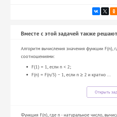
Вместе с этой задачей также решают
Алгоритм вычисления значения функции F(n), 
соотношениями:
F(1) = 1, если n < 2;
F(n) = F(n/3) − 1, если n ≥ 2 и кратно …
Функция F(n), где n - натуральное число, выч