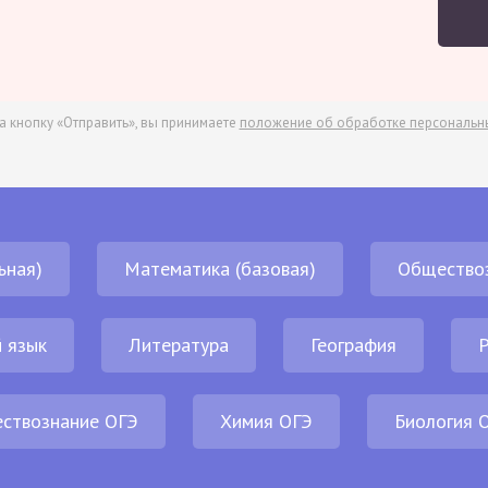
а кнопку «Отправить», вы принимаете
положение об обработке персональн
ьная)
Математика (базовая)
Общество
 язык
Литература
География
Р
ствознание ОГЭ
Химия ОГЭ
Биология 