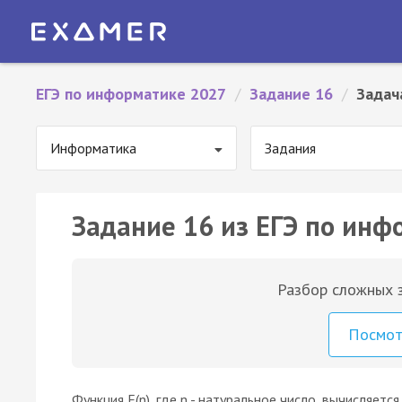
ЕГЭ по информатике 2027
/
Задание 16
/
Задач
Информатика
Задания
Задание 16 из ЕГЭ по инф
Разбор сложных з
Посмо
Функция F(n), где n - натуральное число, вычисляетс