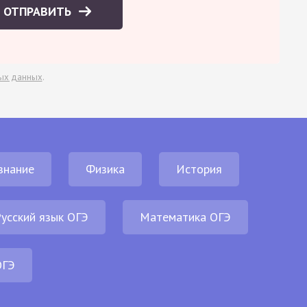
ОТПРАВИТЬ
ых данных
.
знание
Физика
История
усский язык ОГЭ
Математика ОГЭ
ОГЭ