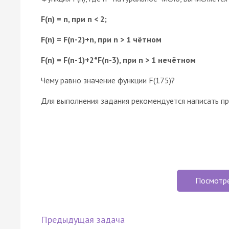
F(n) = n, при n < 2;
F(n) = F(n-2)+n, при n > 1 чётном
F(n) = F(n-1)+2*F(n-3), при n > 1 нечётном
Чему равно значение функции F(175)?
Для выполнения задания рекомендуется написать пр
Посмотр
Предыдущая задача