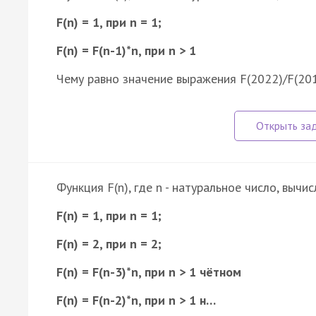
F(n) = 1, при n = 1;
F(n) = F(n-1)*n, при n > 1
Чему равно значение выражения F(2022)/F(20
Функция F(n), где n - натуральное число, выч
F(n) = 1, при n = 1;
F(n) = 2, при n = 2;
F(n) = F(n-3)*n, при n > 1 чётном
F(n) = F(n-2)*n, при n > 1 н…