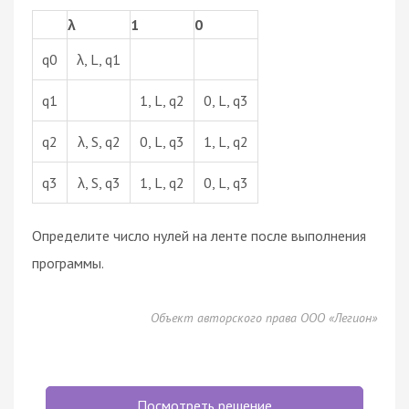
λ
1
0
q0
λ, L, q1
q1
1, L, q2
0, L, q3
q2
λ, S, q2
0, L, q3
1, L, q2
q3
λ, S, q3
1, L, q2
0, L, q3
Определите число нулей на ленте после выполнения
программы.
Объект авторского права ООО «Легион»
Посмотреть решение