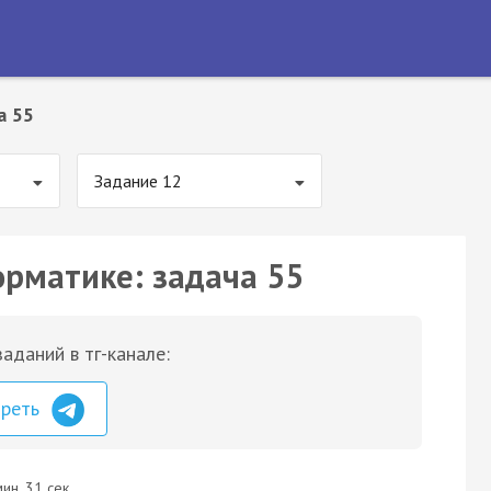
а 55
Задание 12
орматике: задача 55
аданий в тг-канале:
треть
ин. 31 сек.