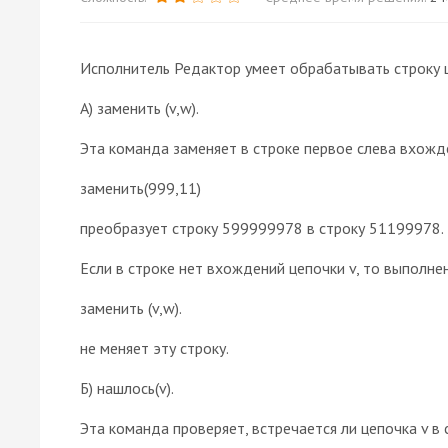
Исполнитель Редактор умеет обрабатывать строку 
A) заменить (v,w).
Эта команда заменяет в строке первое слева вхожде
заменить(999,11)
преобразует строку 599999978 в строку 51199978.
Если в строке нет вхождений цепочки v, то выполн
заменить (v,w).
не меняет эту строку.
Б) нашлось(v).
Эта команда проверяет, встречается ли цепочка v в 