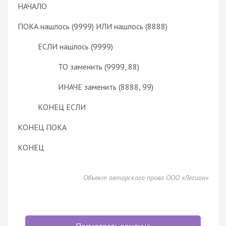
НАЧАЛО
ПОКА нашлось (9999) ИЛИ нашлось (8888)
ЕСЛИ нашлось (9999)
ТО заменить (9999, 88)
ИНАЧЕ заменить (8888, 99)
КОНЕЦ ЕСЛИ
КОНЕЦ ПОКА
КОНЕЦ
Объект авторского права ООО «Легион»
Посмотреть решение