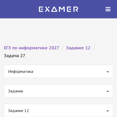
Экзамер — ЕГЭ 2027
×
ОТКРЫТЬ
Экзамер
Бесплатно - В Google Play
ЕГЭ по информатике 2027
/
Задание 12
/
Задача 27
Информатика
Задания
Задание 12