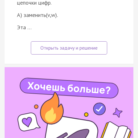
цепочки цифр.
A) заменить(v,w).
Эта …