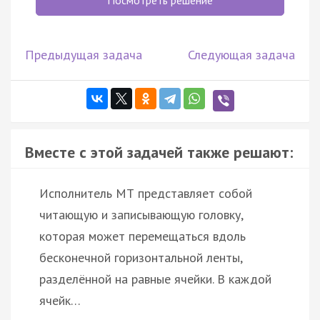
Предыдущая задача
Следующая задача
Вместе с этой задачей также решают:
Исполнитель МТ представляет собой
читающую и записывающую головку,
которая может перемещаться вдоль
бесконечной горизонтальной ленты,
разделённой на равные ячейки. В каждой
ячейк…