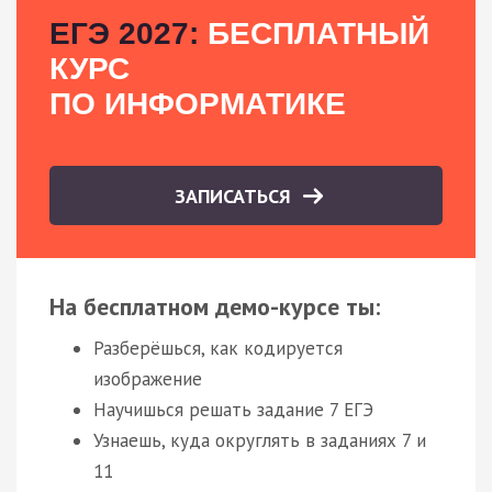
ЕГЭ 2027:
БЕСПЛАТНЫЙ
КУРС
ПО ИНФОРМАТИКЕ
ЗАПИСАТЬСЯ
На бесплатном демо-курсе ты:
Разберёшься, как кодируется
изображение
Научишься решать задание 7 ЕГЭ
Узнаешь, куда округлять в заданиях 7 и
11