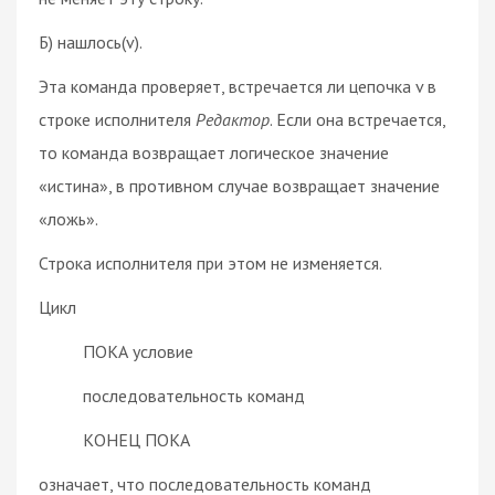
Б) нашлось(v).
Эта команда проверяет, встречается ли цепочка v в
строке исполнителя
Редактор
. Если она встречается,
то команда возвращает логическое значение
«истина», в противном случае возвращает значение
«ложь».
Строка исполнителя при этом не изменяется.
Цикл
ПОКА условие
последовательность команд
КОНЕЦ ПОКА
означает, что последовательность команд