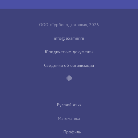
ООО «Турбоподготовка», 2026
Юридические документы
Сведения об организации
Русский язык
Математика
Профиль