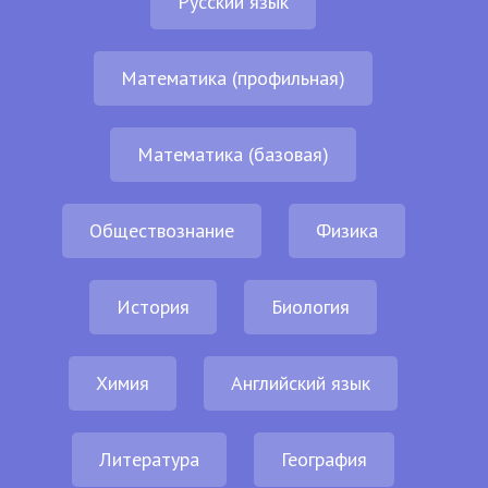
Русский язык
Математика (профильная)
Математика (базовая)
Обществознание
Физика
История
Биология
Химия
Английский язык
Литература
География