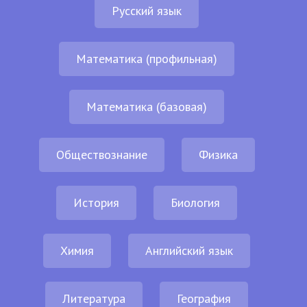
Русский язык
Математика (профильная)
Математика (базовая)
Обществознание
Физика
История
Биология
Химия
Английский язык
Литература
География