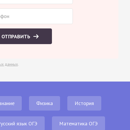
ОТПРАВИТЬ
ых данных
.
знание
Физика
История
усский язык ОГЭ
Математика ОГЭ