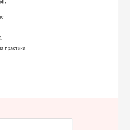
ы:
ие
1
а практике