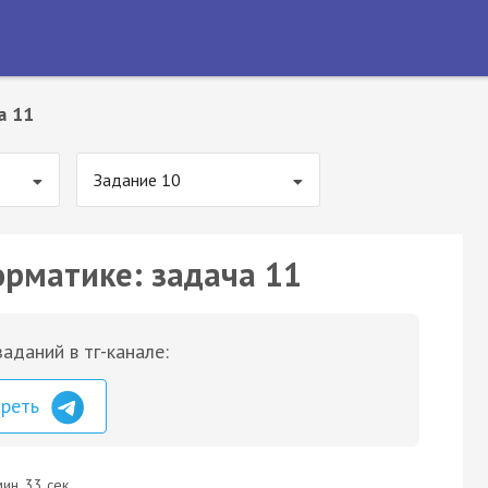
а 11
Задание 10
орматике: задача 11
аданий в тг-канале:
треть
ин. 33 сек.