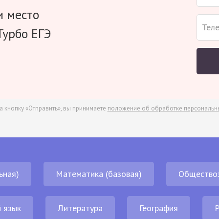
и место
Турбо ЕГЭ
а кнопку «Отправить», вы принимаете
положение об обработке персональн
ьная)
Математика (базовая)
Общество
 язык
Литература
География
Р