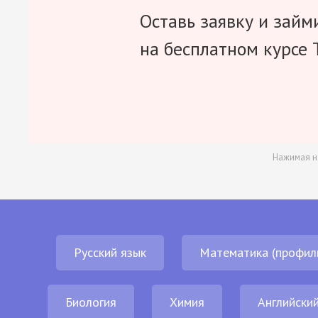
Оставь заявку и займ
на бесплатном курсе 
Нажимая н
Русский язык
Математика (профил
Биология
Химия
Английский