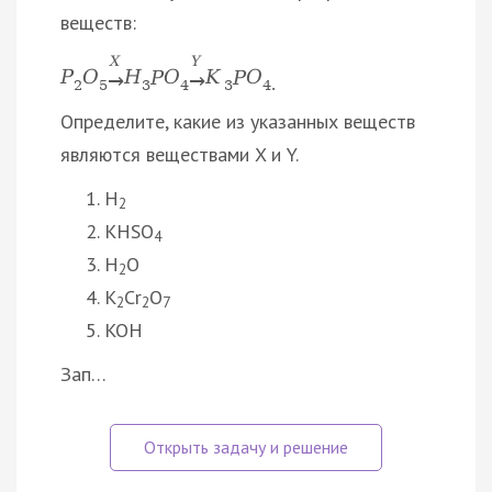
веществ:
X
Y
P
O
Н
P
O
K
P
O
→
→
2
5
3
4
3
4.
Определите, какие из указанных веществ
являются веществами X и Y.
H
2
KHSO
4
H
O
2
K
Cr
O
2
2
7
KOH
Зап…