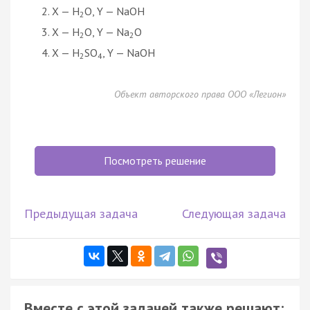
X — H
O, Y — NaOH
2
X — H
O, Y — Na
O
2
2
X — H
SO
, Y — NaOH
2
4
Объект авторского права ООО «Легион»
Посмотреть решение
Предыдущая задача
Следующая задача
Вместе с этой задачей также решают: