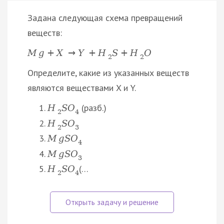
Задана следующая схема превращений
веществ:
M
g
+
X
→
Y
+
H
S
+
H
O
2
2
Определите, какие из указанных веществ
являются веществами X и Y.
(разб.)
H
S
O
2
4
H
S
O
2
3
M
g
S
O
4
M
g
S
O
3
(…
H
S
O
2
4