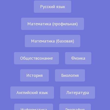
Русский язык
Математика (профильная)
Математика (базовая)
Обществознание
Физика
История
Биология
Английский язык
Литература
Информатика
География