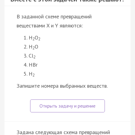
В заданной схеме превращений
веществами X и Y являются:
H
O
2
2
H
O
2
Cl
2
HBr
H
2
Запишите номера выбранных веществ.
Задана следующая схема превращений