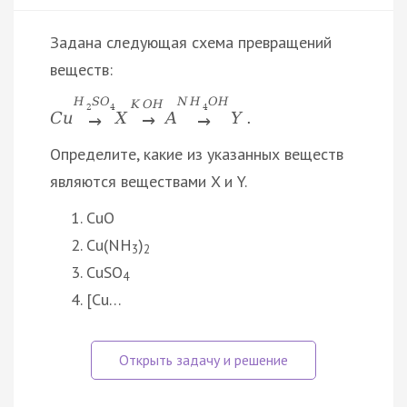
Задана следующая схема превращений
веществ:
H
S
O
N
H
O
H
K
O
H
2
4
4
C
u
X
A
Y
.
→
→
→
Определите, какие из указанных веществ
являются веществами X и Y.
CuO
Cu(NH
)
3
2
CuSO
4
[Cu…