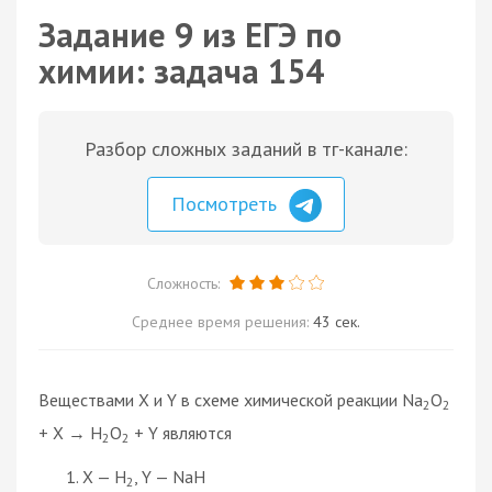
Задание 9 из ЕГЭ по
химии: задача 154
Разбор сложных заданий в тг-канале:
Посмотреть
Сложность:
Среднее время решения:
43 сек.
Веществами X и Y в схеме химической реакции Na
O
2
2
+ X → H
O
+ Y являются
2
2
X — H
, Y — NaH
2