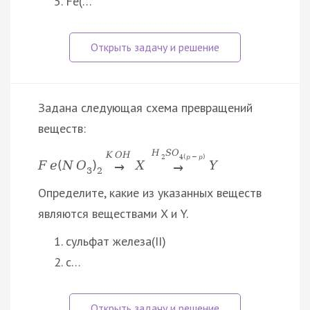
Fe(…
Задана следующая схема превращений
веществ:
H
S
O
K
O
H
2
4
(
р
−
р
)
F
e
(
N
O
)
X
Y
→
→
3
2
Определите, какие из указанных веществ
являются веществами X и Y.
сульфат железа(II)
с…