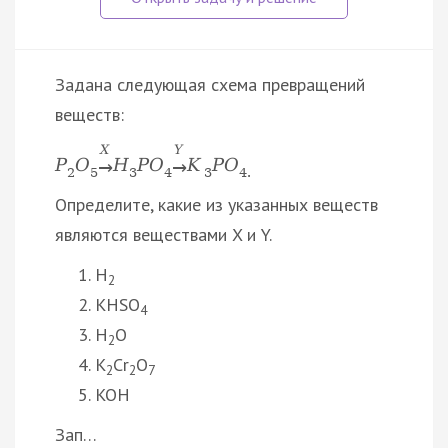
Задана следующая схема превращений
веществ:
X
Y
P
O
Н
P
O
K
P
O
→
→
2
5
3
4
3
4.
Определите, какие из указанных веществ
являются веществами X и Y.
H
2
KHSO
4
H
O
2
K
Cr
O
2
2
7
KOH
Зап…