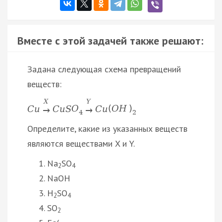
Вместе с этой задачей также решают:
Задана следующая схема превращений
веществ:
X
Y
C
u
C
u
S
O
C
u
(
O
H
)
→
→
4
2
Определите, какие из указанных веществ
являются веществами X и Y.
Na
SO
2
4
NaOH
H
SO
2
4
SO
2