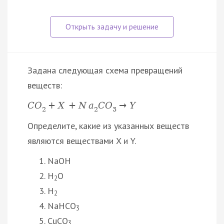
Задана следующая схема превращений
веществ:
C
O
+
X
+
N
a
C
O
→
Y
2
2
3
Определите, какие из указанных веществ
являются веществами X и Y.
NaOH
H
O
2
H
2
NaHCO
3
CuCO
3