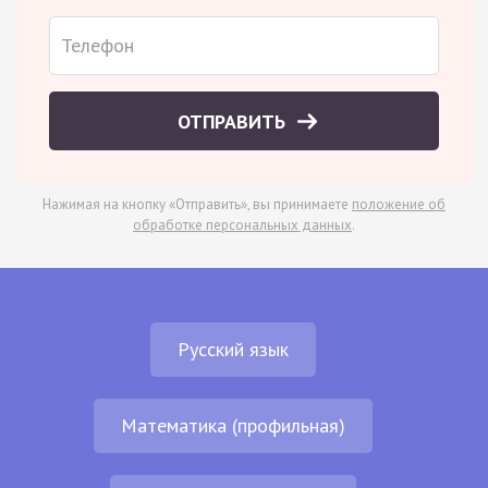
ОТПРАВИТЬ
Нажимая на кнопку «Отправить», вы принимаете
положение об
обработке персональных данных
.
Русский язык
Математика (профильная)