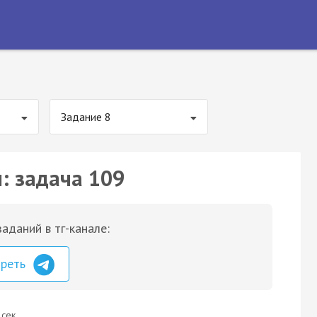
Задание 8
: задача 109
аданий в тг-канале:
треть
 сек.