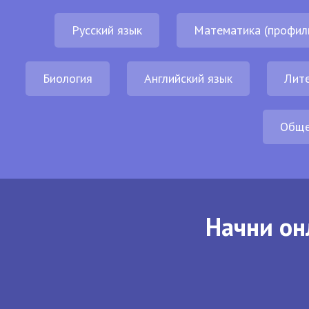
Русский язык
Математика (профил
Биология
Английский язык
Лит
Обще
Начни он