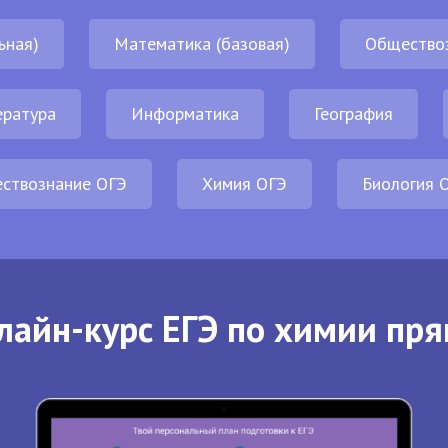
ьная)
Математика (базовая)
Общество
ература
Информатика
География
ствознание ОГЭ
Химия ОГЭ
Биология 
лайн-курс ЕГЭ по химии пря