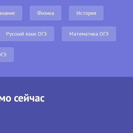
знание
Физика
История
Русский язык ОГЭ
Математика ОГЭ
ОГЭ
мо сейчас