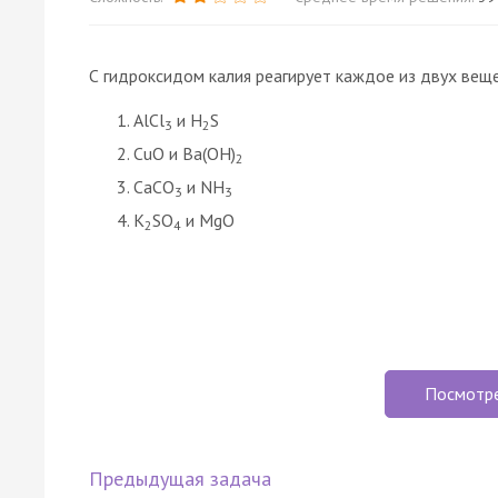
С гидроксидом калия реагирует каждое из двух веще
AlCl
и H
S
3
2
CuO и Ba(OH)
2
CaCO
и NH
3
3
K
SO
и MgO
2
4
Посмотр
Предыдущая задача