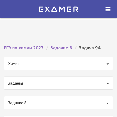
Экзамер — ЕГЭ 2027
×
ОТКРЫТЬ
Экзамер
Бесплатно - В Google Play
ЕГЭ по химии 2027
/
Задание 8
/
Задача 94
Химия
Задания
Задание 8