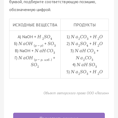
буквой, подберите соответствующую позицию,
обозначенную цифрой.
ИСХОДНЫЕ ВЕЩЕСТВА
ПРОДУКТЫ
А) NaOH +
1)
+
H
S
O
N
a
C
O
H
O
2
4
2
3
2
Б)
+
2)
+
N
a
O
H
S
O
N
a
S
O
H
O
(
р
−
р
)
3
2
4
2
В) NaOH +
3)
+
N
a
H
C
O
N
a
H
C
O
3
3
Г)
+
N
a
O
H
N
a
C
O
(
р
−
р
,
и
з
б
.
)
2
3
4)
S
O
N
a
H
S
O
2
3
5)
+
N
a
S
O
H
O
2
3
2
Объект авторского права ООО «Легион»