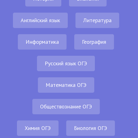
Английский язык
Литература
Информатика
География
Русский язык ОГЭ
Математика ОГЭ
Обществознание ОГЭ
Химия ОГЭ
Биология ОГЭ